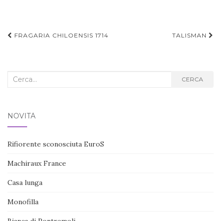
Navigazione
FRAGARIA CHILOENSIS 1714
TALISMAN
articoli
Cerca
CERCA
nel
blog:
NOVITÀ
Rifiorente sconosciuta EuroS
Machiraux France
Casa lunga
Monofilla
Bianca di Pontremoli