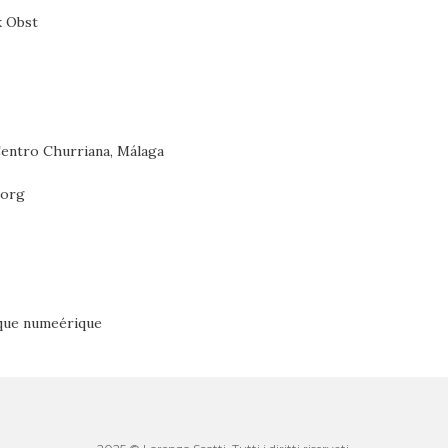
 Obst
Centro Churriana, Málaga
.org
èque numeérique