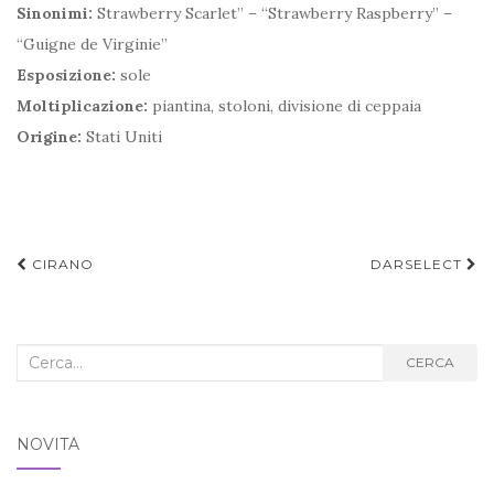
Sinonimi:
Strawberry Scarlet” – “Strawberry Raspberry” –
“Guigne de Virginie”
Esposizione:
sole
Moltiplicazione:
piantina, stoloni, divisione di ceppaia
Origine:
Stati Uniti
Navigazione
CIRANO
DARSELECT
articoli
Cerca
CERCA
nel
blog:
NOVITÀ