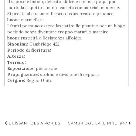
Il sapore è buono, delicato, dolce e con una polpa più
morbida rispetto a molte varietà commerciali moderne.
Si presta al consumo fresco o conservato e produce
buone marmellate.
I frutti possono essere lasciati sulle piantine per un lungo
periodo senza diventare troppo maturi o marcire.
buona rusticità e Resistenza all’oidio.
Sinonimi:
Cambridge 422
Periodo di fioritura:
Altezza:
Terreno:
Esposizione:
pieno sole
Propagazione:
stoloni e divisione di ceppaia
Origine:
Regno Unito
Navigazione
BUISSANT DES AMORIES
CAMBRIDGE LATE PINE 1947
articoli