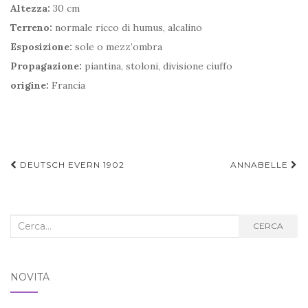
Altezza:
30 cm
Terreno:
normale ricco di humus, alcalino
Esposizione:
sole o mezz’ombra
Propagazione:
piantina, stoloni, divisione ciuffo
origine:
Francia
Navigazione
DEUTSCH EVERN 1902
ANNABELLE
articoli
Cerca
CERCA
nel
blog:
NOVITÀ